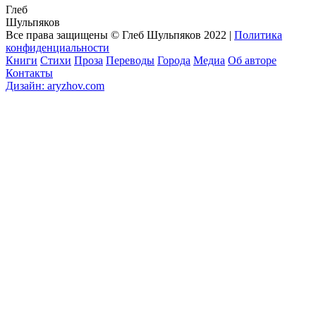
Глеб
Шульпяков
Все права защищены © Глеб Шульпяков 2022
|
Политика
конфиденциальности
Книги
Стихи
Проза
Переводы
Города
Медиа
Об авторе
Контакты
Дизайн: aryzhov.com