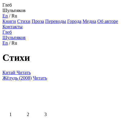
Глеб
Шульпяков
En
/
Ru
Книги
Стихи
Проза
Переводы
Города
Медиа
Об авторе
Контакты
Глеб
Шульпяков
En
/
Ru
Стихи
Китай
Читать
Жёлудь (2008)
Читать
1
2
3